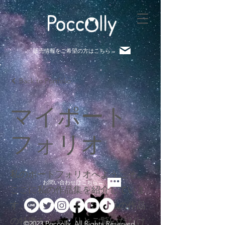
販売情報​をご希望の方はこちら→
Back to Portfolio
マイポート
フォリオ
私のポートフォリオへようこそ。
お問い合わせはこちら→
ここに私の作品集を紹介していま
す。プロジェクトでは、私の作品
の特徴をじっくりとご覧いただけ
©2023 Poccolly. All Rights Reserved.