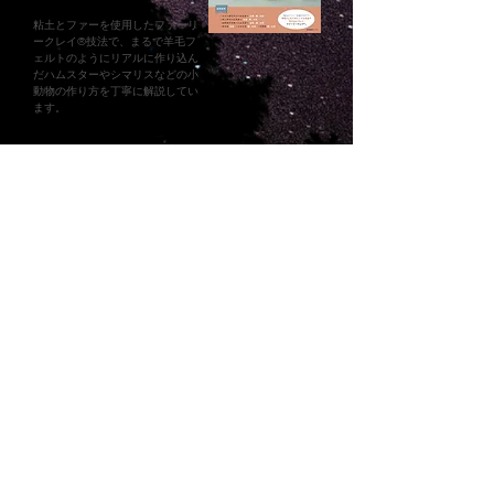
羊毛フェルトはリアルに作り込むのにとても適した材料
で、まるで生きてるようなリアルな作品は、羊毛フェル
粘土とファーを使用したファーリ
ポッ塔は、誰かの感情のひとかけら――

トで作られていることが多いと感じます。

ークレイ®︎技法で、まるで羊毛フ
くすっと笑った日も、涙を飲みこんだ夜も、

しかし、羊毛フェルトで植毛して仕上げたリアルな作品
すべてをやさしくすくい上げ、

ェルトのようにリアルに作り込ん
は、摩擦に弱くとても傷みやすいため、基本はそっと飾
星へと届ける“光の道”。

だハムスターやシマリスなどの小
ることしかできません。

動物の作り方を丁寧に解説してい
私も以前は羊毛フェルトで制作しておりましたが、作品
塔の根元には、小さな命たちが芽吹きました。

ます。
の毛並みを損ねないよう、なるべく触らないようにお願
彼らはその灯を運ぶために生まれた民。

いするしかありませんでした。

ですが、やっぱりふわふわとした可愛いものは触って癒
人々は「ポッコ」と呼ぶようになりました。

お問い合わせはコチラ
されたくなってしまいますよね。

羊毛フェルトのリアルさを損なわず、どうにか気軽に触
ポッコたちは、夜空に浮かぶポッ塔のふもとで、

っていただける子は作れないかと試行錯誤を重ね、「フ
そっと感情をひろい集め、

Works
ァーリークレイ」という技法を考案するにあたりまし
「見えないけれど、たしかにある灯」を運び続けていま
た。​

す。

【メディア掲載】

著書に詳しく作り方を載せております。必要とされる方
そして今も塔の奥深くには、

◎テレビ出演・作品紹介

に、ファーリークレイをたくさん楽しんでいただけます
名もなき“詩を紡ぐもの”の意識がそっと息づいていま
AbemaTV【原宿Abema news（原宿アベニュー）】
ように。

す。

Spotlightコーナーにて​紹介 (2016年10月)

NHK WORLD【Design Festa Summer 2018】にて紹介 
→著書『ファーリークレイ®でつくる　ふわふわ小さなど
人はときおり、

(2018年9月)

うぶつたち』
その存在のことを「光の名を持つ誰か」と感じることが
CBC TV【チャント！】にて​紹介 (2022年3月)

あります。

◎Webメディア寄稿記事・作品紹介

ある人はそれを「天の川の使い」と呼び、

おたくま経済新聞　

またある人は「ことばになる前の声」と呼びました。

「バッグから顔がのぞいてる？リアル可愛いファーリー
クレイの小動物アクセサリー」

けれど本当の名前は、

おたくま経済新聞　

だれの心の中にも、そっと宿っているのかもしれませ
「本物かと思った……！　羊毛フェルトでできたシロフ
ん。
クロウが息をのむ美しさ」

猫ジャーナル​ 　
