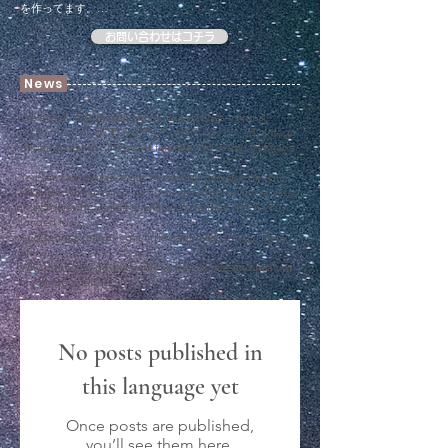
を作ってます。

ポッコは、あなたにそっと寄り添って、心の奥に”ポ
お問い合わせはコチラ
ッ”と灯りを灯してくれる存在。

あなたの頑張りを見守ってくれたり、バッグに忍び込ん
だり、お肩にちょこんと乗ったり。

News
毎日の生活にちょっとした幸せを運んでくれるポッコた
ち。

We mainly make small animal accessories using a
あなただけのポッコを、ぜひ見つけてあげてください。​

technique called "Furry Clay", which has the advantage
of being realistic like wool felt and not losing its shape.
ポッコたちに命を吹き込み、キュンキュンやホッコリを
お届けすることが私の喜びです。

あなただけのポッコが、あなたの心の奥の”ポッ灯”を灯
You can put your face out of the bag or put it on your
してくれますように。
shoulder. You may feel as if you were the main character
in a story with a small animal as a partner, which you
longed for.
Accessories that bring a little happiness to your daily
life.
Why don't you go out with the playfulness and healing
unique to adults?
No posts published in
this language yet
Once posts are published,
you’ll see them here.