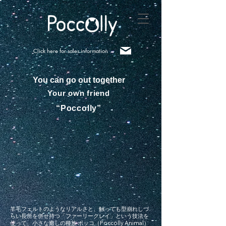
Click here for sales information ​→
​You can go out together
Your own friend
“Poccolly”
羊毛フェルトのようなリアルさと、触っても型崩れしづ
らい長所を併せ持つ「ファーリークレイ」という技法を
使って、小さな癒しの種族 ポッコ（Poccolly Animal）