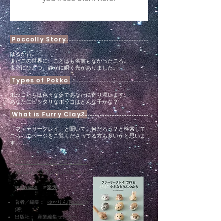
Poccolly Story
はるか昔。

まだこの世界に、ことばも名前もなかったころ。

夜空にひとつ、静かに瞬く光がありました。

Types of Pokko
それは「想い」そのものでした。

かたちはなく、音も持たず、

ポッコたちは色々な姿であなたに寄り添います。​

ただ、誰かの心に灯をともしたいと願っていた光。

​あなたにピッタリなポッコはどんな子かな？
長い時の流れの中で、

What is Furry Clay?
その光に「意図」が宿りました。

「ファーリークレイ」と聞いて、何だろう？と検索して
それは、誰かの涙の記憶かもしれないし、

こちらのページをご覧くださってる方も多いかと思いま
誰かがふと見上げた空のあたたかさかもしれません。

す。

「ファーリークレイ」とは素材のことではなく、粘土に
そして生まれたのが――

ファーを貼り付け、羊毛フェルトの手法も取り入れたオ
『ファーリークレイ®でつくる
リジナルの技法のこと。

“天の川の意思を継ぐもの”

私が知る限り、同じような作り方をされている作家さま
ふわふわ小さなどうぶつたち』
は他にいらっしゃらないようでしたので、独自に名付け
名は語られず、姿もなく、

ました。

風にまぎれ、詩のようにそっと存在しています。

​☞
Ama
zon
☞
楽天
どうしてこのような作り方を考案するに至ったのかとい
その存在が、初めて“灯りの詩”を紡いだとき、

著者／編集：
ゆかりん
(Poccolly)
うと、「いつもそばにいてくれる、ふわふわと癒してく
ぽつり――と空から塔が降りました。

(著)
れる相棒」を作りたかったからです。

出版社： 産業編集セ
ンター
それが、「ポッ塔」。
