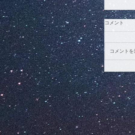
コメント
コメントを
『BABY!
形館 Ang