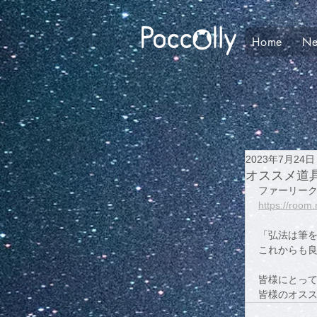
Home
N
2023年7月24日
オススメ道
ファーリー
https://room.
「弘法は筆を
これからも良
皆様にとって
皆様のオスス