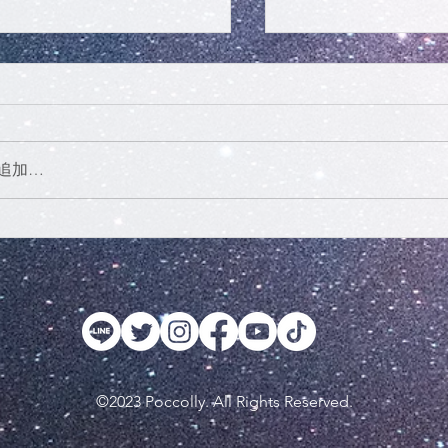
追加…
BABY!BABY!』（銀座人
【ふわふわのほわ8
el Dolls）に出展します
お知らせ
©2023 Poccolly. All Rights Reserved.