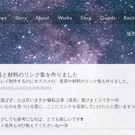
ews
Story
About
Works
Shop
Goods
Rec
販
具と材料のリンク集を作りました
クレイ制作するのにオススメの、道具や材料のリンク集を作りました。
rakuten.co.jp/poccolly/items
選ばず」とは言いますが😂私は筆（道具）選びまくりです〜🤣
いものを見つける度に、ここにリンクを追加していけたらと思います☺
少しでも参考になれば、とても嬉しいです❣️
メ道具もぜひ教えてくださいね〜😘