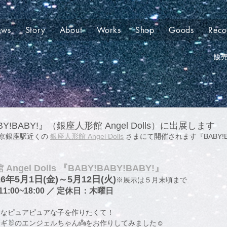
ews
Story
About
Works
Shop
Goods
Rec
販
BY!BABY!』（銀座人形館 Angel Dolls）に出展します
京銀座駅近くの 
銀座人形館 Angel Dolls
 さまにて開催されます『BABY!B
️
ngel Dolls 『BABY!BABY!BABY!』
6年5月1日(金)～5月12日(火)
※展示は５月末頃まで
:00~18:00 ／ 定休日：木曜日
白なピュアピュアな子を作りたくて！
サギ🐰のエンジェルちゃん👼をお作りしてみました☺️