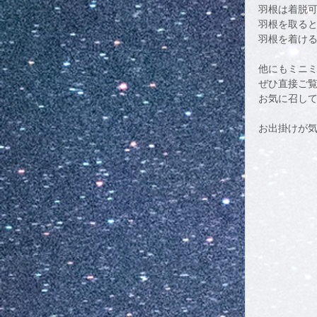
羽根は着脱可
羽根を取る
羽根を着ける
他にもミニ
ぜひ直接ご
お気に召して
お出掛けが気