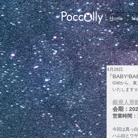
Home
N
4月28日
『BABY!BA
GWから、東
いたします☺
銀座人形館 A
会期：202
営業時間：11
今回は真っ
ハム🐹とウ