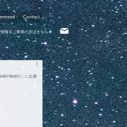
ommend
Contact
売情報​をご希望の方はこちら→
ABY!BABY!』に出展